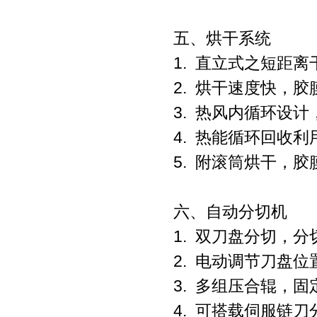
五、烘干系统
1.
直立式之短距离
2.
烘干速度快，胶
3.
热风内循环设计
4.
热能循环回收利
5.
附滚筒烘干，胶
六、自动分切机
1.
双刀盘分切，分
2.
电动调节刀盘位
3.
多组压合辊，固
4.
可搭载伺服链刀