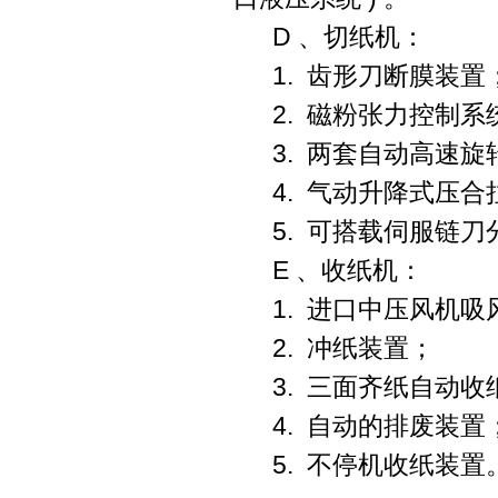
D
、切纸机：
1.
齿形刀断膜装置
2.
磁粉张力控制系
3.
两套自动高速旋
4.
气动升降式压合
5.
可搭载伺服链刀
E
、收纸机：
1.
进口中压风机吸
2.
冲纸装置；
3.
三面齐纸自动收
4.
自动的排废装置
5.
不停机收纸装置