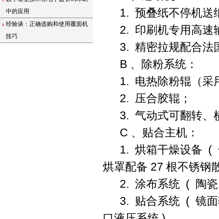
1.
预叠纸不停机送
中的应用
经验谈：正确选购和使用覆面机
2.
印刷机专用高速
技巧
3.
精密拉规配合法
B
、除粉系统：
1.
电热除粉辊（采
2.
压合胶辊；
3.
气动式可翻转、
C
、贴合主机：
1.
烘箱干燥设备
(
烘罩配备
27
根不锈钢
2.
涂布系统
(
陶瓷
3.
贴合系统
(
镜面
口液压系统
)
。